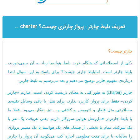
تعریف بلیط چارتر : پرواز چارتری چیست؟ Full charter | seat charter
چارتر چیست؟
یکی از اصطلاحاتی که هنگام خرید بلیط هواپیما زیاد به آن برمی‌خورید،
بلیط چارتر است. امابلیط چارتر چیست؟ برای پاسخ به این سوال ابتدا
درباره‌ی مفهوم چارتر توضیح می‌دهیم و بعد می‌رسیم به بلیط چارتر.
چارتر (charter) به طور کلی به معنای دربست کردن است. عبارت «چارتر
کردن» فقط برای پرواز کاربرد ندارد، برای هتل یا باقی وسایل نقلیه‌ی
مسافرتی مثل قطار و اتوبوس و کشتی و... نیز به‌کار می‌رود. فعلا ما
با بلیط چارتردر حمل‌ونقل هوایی سروکار داریم. یعنی هروقت یک نفر یا
یک شرکت، تمام یا بخشی از صندلی‌های یک هواپیما یا یک مسیر پروازی
را سالیانه یا برای مدت معلومی اجاره کند، می‌گویند آن پرواز را چارتر