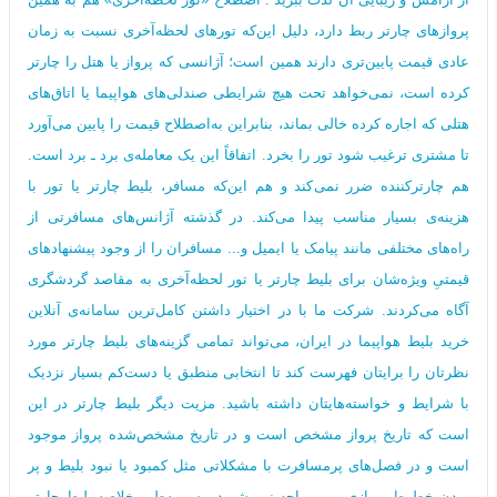
پروازهای چارتر ربط دارد، دلیل این‌که تورهای لحظه‌آخری نسبت به زمان
عادی قیمت پایین‌تری دارند همین است؛ آژانسی که پرواز یا هتل را چارتر
کرده است، نمی‌خواهد تحت هیچ شرایطی صندلی‌های هواپیما یا اتاق‌های
هتلی که اجاره کرده خالی بماند، بنابراین به‌اصطلاح قیمت را پایین می‌آورد
تا مشتری ترغیب شود تور را بخرد. اتفاقاً این یک معامله‌ی برد ـ برد است.
هم چارترکننده ضرر نمی‌کند و هم این‌که مسافر، بلیط چارتر یا تور با
هزینه‌ی بسیار مناسب پیدا می‌کند. در گذشته آژانس‌های مسافرتی از
راه‌های مختلفی مانند پیامک یا ایمیل و... مسافران را از وجود پیشنهادهای
قیمتیِ ویژه‌شان برای بلیط چارتر یا تور لحظه‌آخری به مقاصد گردشگری
آگاه می‌کردند. شرکت ما با در اختیار داشتن کامل‌ترین سامانه‌ی آنلاین
خرید بلیط هواپیما در ایران، می‌تواند تمامی گزینه‌های بلیط چارتر مورد
نظرتان را برایتان فهرست کند تا انتخابی منطبق یا دست‌کم بسیار نزدیک
با شرایط و خواسته‌هایتان داشته باشید. مزیت دیگر بلیط چارتر در این
است که تاریخ پرواز مشخص است و در تاریخ مشخص‌شده پرواز موجود
است و در فصل‌های پرمسافرت با مشکلاتی مثل کمبود یا نبود بلیط و پر
بودن خطوط پروازی و... مواجه نمی‌شوید. پس به‌طور خلاصه بلیط چارتر