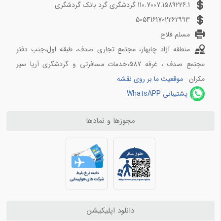
110.7007.1589226.1 گردشگری گرد بانک گردشگری
5054161702262993
مسلم فلاح
منطقه آزاد چابهار، مجتمع تجاری صدف، طبقه اول،جنب دفتر
مجتمع صدف ، غرفه 587،خدمات مسافرتی و گردشگری آریا سیر
مکران
موقعیت ما بر روی نقشه
پشتیبانی WhatsAPP
مجوزها و نمادها
دانلود اپلیکیشن